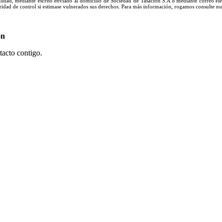
abilidad, mediante escrito enviado al domicilio de Sociedad de Tasación S.A o mediante correo e
idad de control si estimase vulnerados sus derechos. Para más información, rogamos consulte n
ón
tacto contigo.