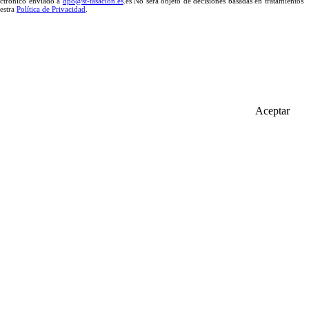
lectrónico enviado a
dpo@st-tasacion.es
.es No será objeto de decisiones basadas en tratamientos
uestra
Política de Privacidad
.
Aceptar