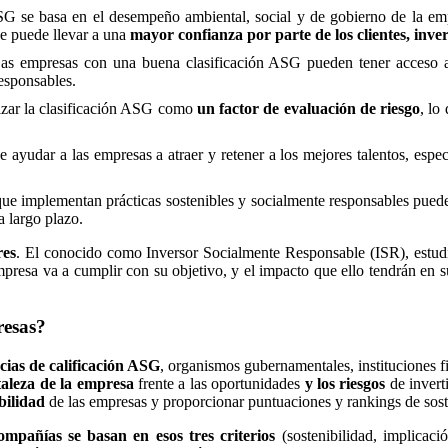
ASG se basa en el desempeño ambiental, social y de gobierno de la emp
ue puede llevar a una
mayor confianza por parte de los clientes, inve
Las empresas con una buena clasificación ASG pueden tener acceso 
responsables.
lizar la clasificación ASG como
un factor de evaluación de riesgo
, lo
 ayudar a las empresas a atraer y retener a los mejores talentos, espec
ue implementan prácticas sostenibles y socialmente responsables pueden
a largo plazo.
res
. El conocido como Inversor Socialmente Responsable (ISR), estudi
resa va a cumplir con su objetivo, y el impacto que ello tendrán en su
resas?
cias de calificación ASG
, organismos gubernamentales, instituciones fi
taleza de la empresa
frente a las oportunidades
y los riesgos
de invert
bilidad
de las empresas y proporcionar puntuaciones y rankings de sost
compañías se basan en esos tres criterios
(sostenibilidad, implicaci